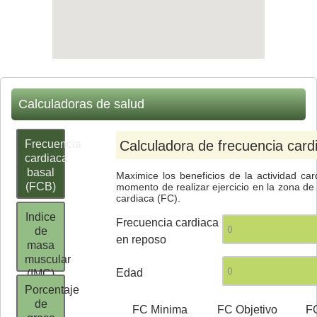
Calculadoras de salud
Frecuencia
Calculadora de frecuencia card
cardiaca
basal
Maximice los beneficios de la actividad car
(FCB)
momento de realizar ejercicio en la zona de
cardiaca (FC).
Indice
Frecuencia cardiaca
de
en reposo
masa
muscular
Edad
(IMC)
Porcentaje
de
FC Minima
FC Objetivo
F