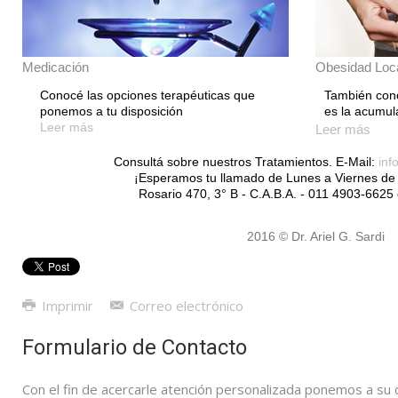
Medicación
Obesidad Loc
Conocé las opciones terapéuticas que
También cono
ponemos a tu disposición
es la acumula
Leer más
Leer más
Consultá sobre nuestros Tratamientos. E-Mail:
inf
¡Esperamos tu llamado de Lunes a Viernes de 
Rosario 470, 3° B - C.A.B.A. - 011 4903-662
2016 © Dr. Ariel G. Sardi
Imprimir
Correo electrónico
Formulario de Contacto
Con el fin de acercarle atención personalizada ponemos a su 