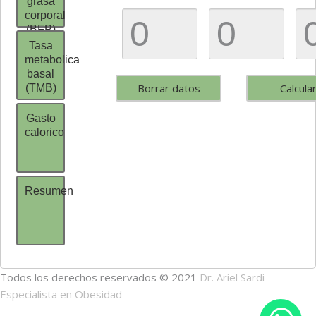
grasa
corporal
(BFP)
Tasa
metabolica
basal
(TMB)
Gasto
calorico
Resumen
Todos los derechos reservados © 2021
Dr. Ariel Sardi -
Especialista en Obesidad