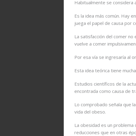
Colágeno
Habitualmente se considera a
Estrías
Suplementos
Adiposidad
Es la idea más común. Hay en
Dietarios
Localizada
juega el papel de causa por co
Antiarrugas
La satisfacción del comer no e
Anticelulítico
vuelve a comer impulsivamen
Cremas
Por esa vía se ingresaría al o
Liporreductoras
Fosfatildilcolina
Esta idea teórica tiene much
Estudios científicos de la ac
encontrada como causa de tra
Lo comprobado señala que la a
vida del obeso.
La obesidad es un problema de
reducciones que en otras épo