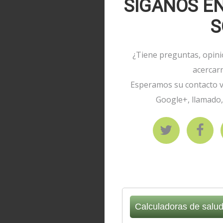
SÍGANOS E
S
¿Tiene preguntas, opin
acercar
Esperamos su contacto ví
Google+, llamado,
Calculadoras de salu