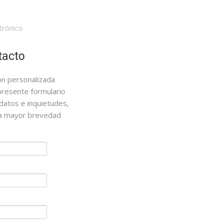
trónico
tacto
ión personalizada
presente formulario
datos e inquietudes,
la mayor brevedad