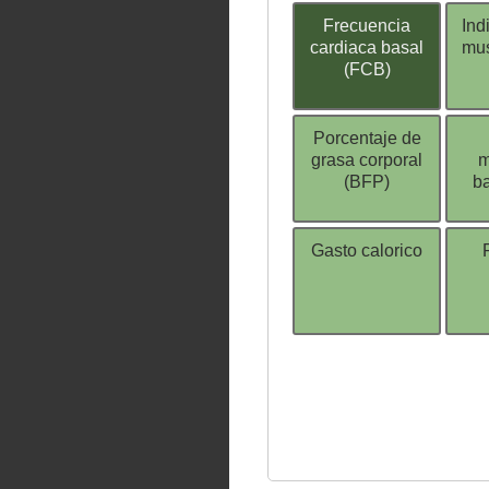
Frecuencia
Ind
cardiaca basal
mus
(FCB)
Porcentaje de
grasa corporal
m
(BFP)
b
Gasto calorico