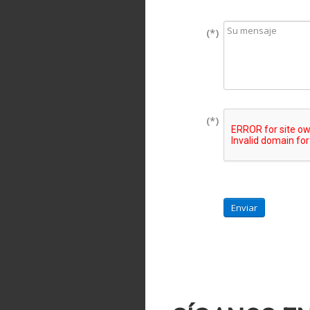
(*)
(*)
Enviar